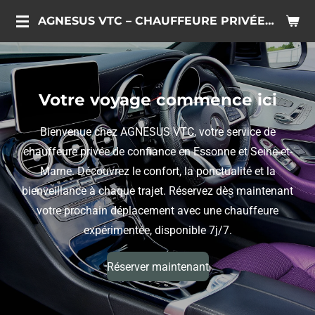
Passer
AGNESUS VTC – CHAUFFEURE PRIVÉE DANS L'ESSONNE ET LA SEINE ET MARNE
au
contenu
principal
Votre voyage commence ici
Bienvenue chez AGNESUS VTC, votre service de
chauffeure privée de confiance en Essonne et Seine-et-
Marne. Découvrez le confort, la ponctualité et la
bienveillance à chaque trajet. Réservez dès maintenant
votre prochain déplacement avec une chauffeure
expérimentée, disponible 7j/7.
Réserver maintenant